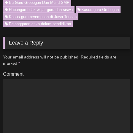
Bu Guru Grobogan Dan Murid SMP
Hubungan tidak wajar guru dan siswa
Kasus guru Grobogan
Kasus guru perempuan di Jawa Tengah
Pelanggaran etika dalam pendidikan
Leave a Reply
Your email address will not be published.
Required fields are
marked
*
Comment